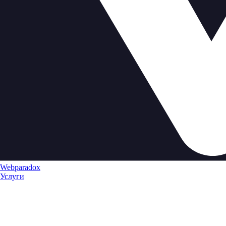
Webparadox
Услуги