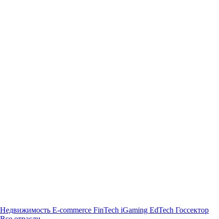
Недвижимость
E-commerce
FinTech
iGaming
EdTech
Госсектор
Все отрасли →